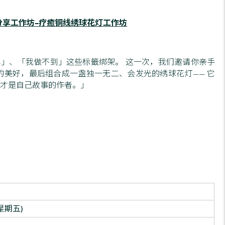
分享工作坊
–
疗癒铜线绣球花灯工作坊
」、「我做不到」这些标籤绑架。 这一次，我们邀请你亲手
的美好，最后组合成一盏独一无二、会发光的绣球花灯—— 它
我才是自己故事的作者。」
(星期五)