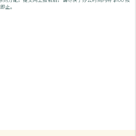
则分配，提交网上报名后，请尽快于办公时间内将 $100 按
满即止。