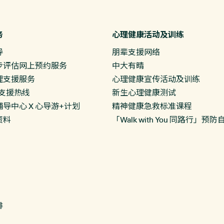
务
心理健康活动及训练
导
朋辈支援网络
步评估网上预约服务
中大有晴
理支援服务
心理健康宣传活动及训练
绪支援热线
新生心理健康测试
导中心 X 心导游+计划
精神健康急救标准课程
资料
「Walk with You 同路行」
排