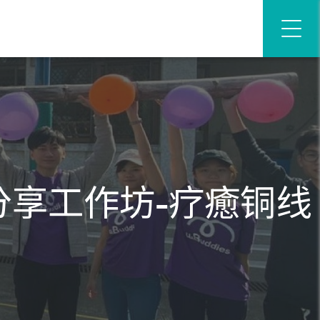
享工作坊-疗癒铜线