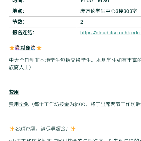
时间
：
14:00 – 16:30
地点
：
庞万伦学生中心3楼303室
节数
：
2
报名连结
：
https://cloud.itsc.cuhk.e
对象
中大全日制非本地学生包括交换学生。本地学生如有丰富
族裔人士）
费用
费用全免（每个工作坊按金为$100，将于出席两节工作坊
名额有限，请尽早报名！