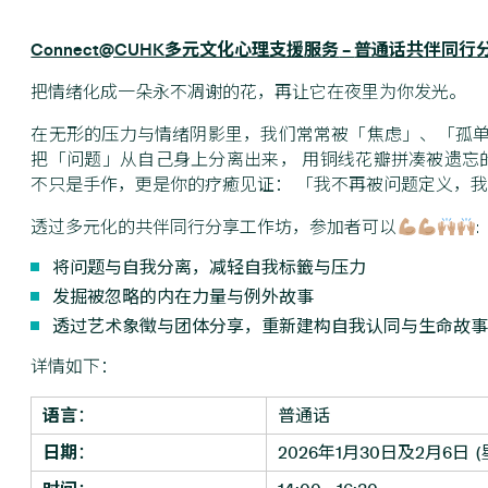
Connect@CUHK
多元文化心理支援服务
–
普通话共伴同行
把情绪化成一朵永不凋谢的花，再让它在夜里为你发光。
在无形的压力与情绪阴影里，我们常常被「焦虑」、「孤单
把「问题」从自己身上分离出来， 用铜线花瓣拼凑被遗忘
不只是手作，更是你的疗癒见证： 「我不再被问题定义，
透过多元化的共伴同行分享工作坊，参加者可以
:
将问题与自我分离，减轻自我标籤与压力
发掘被忽略的内在力量与例外故事
透过艺术象徵与团体分享，重新建构自我认同与生命故事
详情如下：
语言
：
普通话
日期
：
2026年1月30日及2月6日 