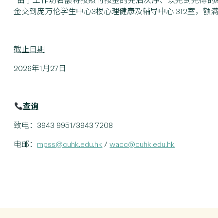
*由于工作坊名额将按照付按金的先后次序、以先到先得的原
金交到庞万伦学生中心3楼心理健康及辅导中心 312室，额
截止日期
2026年1月27日
查询
致电：3943 9951/3943 7208
电邮：
mpss@cuhk.edu.hk
/
wacc@cuhk.edu.hk