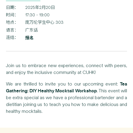
日期：
2025年2月20日
时间：
17:30 - 19:00
地点：
庞万伦学生中心 303
语言：
广东话
连结：
报名
Join us to embrace new experiences, connect with peers,
and enjoy the inclusive community at CUHK!
Tea
We are thrilled to invite you to our upcoming event:
Gathering: DIY Healthy Mocktail Workshop
. This event will
be extra special as we have a professional bartender and a
dietitian joining us to teach you how to make delicious and
healthy mocktails.