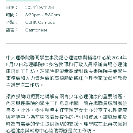
日期：
2024年9月12日
時間：
3:30pm - 5:30pm
地點：
CUHK Campus
語言：
Catntonese
中大理學院聯同學生事務處心理健康與輔導中心於2024年
9月12日為理學院60多名教師和行政人員舉辦首場心理健
康培訓工作坊。理學院很榮幸邀請到逸夫書院院長兼學生
事務處和人力資源處的高級顧問臨床心理學家梁耀堅教授
主講是次工作坊。
梁教授簡明扼要地講解有關青少年心理健康的重要議題，
內容與理學院的學生工作息息相關，讓在場職員感到獲益
良多。此外，學生輔導主任李頴芝女士亦分享了心理健康
與輔導中心為前線教職員提供的指引和資源，讓職員能及
時為有需要的學生提供適切的支援。理學院在此再次感謝
心理健康與輔導中心協助籌辦是次工作坊。