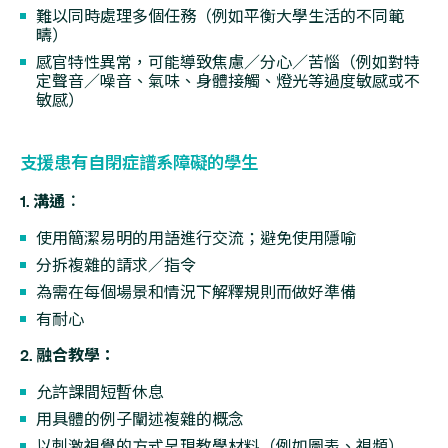
難以同時處理多個任務（例如平衡大學生活的不同範
疇）
感官特性異常，可能導致焦慮／分心／苦惱（例如對特
定聲音／噪音、氣味、身體接觸、燈光等過度敏感或不
敏感）
支援患有自閉症譜系障礙的學生
1. 溝通︰
使用簡潔易明的用語進行交流；避免使用隱喻
分拆複雜的請求／指令
為需在每個場景和情況下解釋規則而做好準備
有耐心
2. 融合教學：
允許課間短暫休息
用具體的例子闡述複雜的概念
以刺激視覺的方式呈現教學材料（例如圖表、視頻）