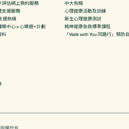
步評估網上預約服務
中大有晴
理支援服務
心理健康活動及訓練
支援熱線
新生心理健康測試
導中心 x 心導遊+計劃
精神健康急救標準課程
資料
「Walk with You 同路行」
排
 版權所有