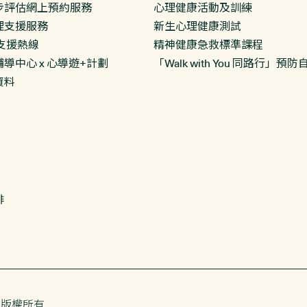
步評估網上預約服務
心理健康活動及訓練
理支援服務
新生心理健康測試
支援熱線
精神健康急救標準課程
導中心 x 心導遊+計劃
「Walk with You 同路行」
資料
排
 版權所有