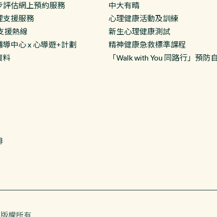
步評估網上預約服務
中大有晴
理支援服務
心理健康活動及訓練
支援熱線
新生心理健康測試
導中心 x 心導遊+計劃
精神健康急救標準課程
資料
「Walk with You 同路行」
排
 版權所有